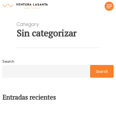
Men
Skip
to
main
content
Category
Sin categorizar
Search
Search
Entradas recientes